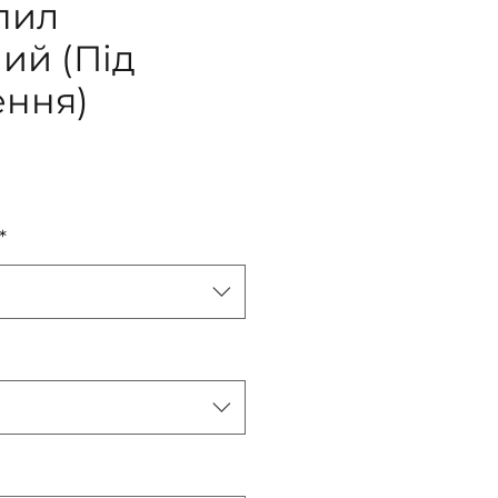
спил
ий (Під
ення)
іна
*