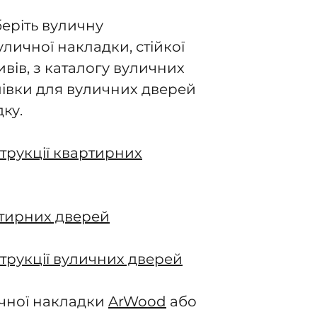
еріть вуличну
уличної накладки, стійкої
вів, з каталогу вуличних
плівки для вуличних дверей
ку.
трукції квартирних
тирних дверей
трукції вуличних дверей
ичної накладки
ArWood
або