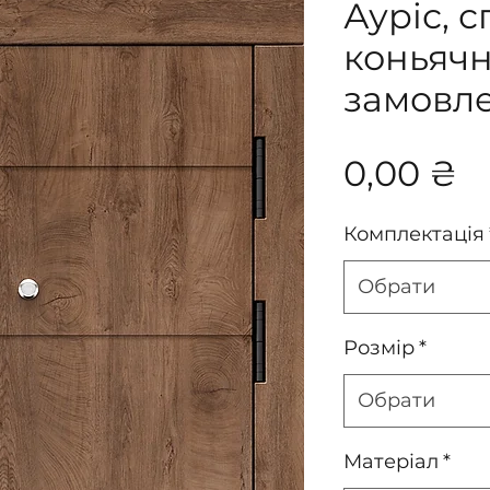
Ауріс, 
коньячн
замовл
Ц
0,00 ₴
Комплектація
Обрати
Розмір
*
Обрати
Матеріал
*