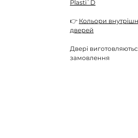
Plasti`D
👉
Кольори внутрішн
дверей
Двері виготовляютьс
замовлення