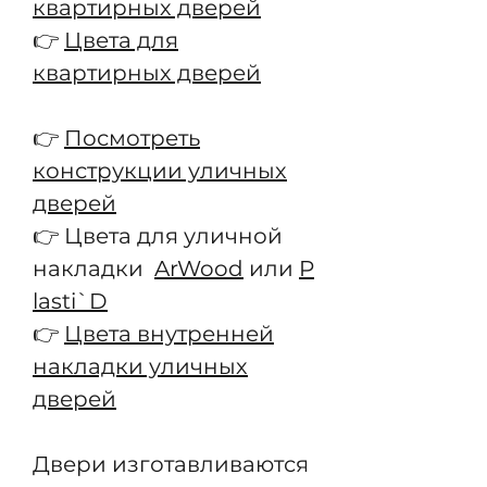
квартирных дверей
👉
Цвета для
квартирных дверей
👉
Посмотреть
конструкции уличных
дверей
👉 Цвета для уличной
накладки
ArWood
или
P
lasti`D
👉
Цвета внутренней
накладки уличных
дверей
Двери изготавливаются