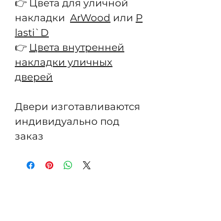
👉 Цвета для уличной
накладки
ArWood
или
P
lasti`D
👉
Цвета внутренней
накладки уличных
дверей
Двери изготавливаются
индивидуально под
заказ