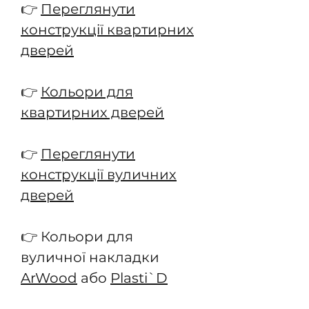
👉
Переглянути
конструкції квартирних
дверей
👉
Кольори для
квартирних дверей
👉
Переглянути
конструкції вуличних
дверей
👉 Кольори для
вуличної накладки
ArWood
або
Plasti`D