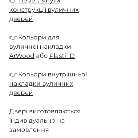
👉
Переглянути
конструкції вуличних
дверей
👉 Кольори для
вуличної накладки
ArWood
або
Plasti`D
👉
Кольори внутрішньої
накладки вуличних
дверей
Двері виготовляються
індивідуально на
замовлення