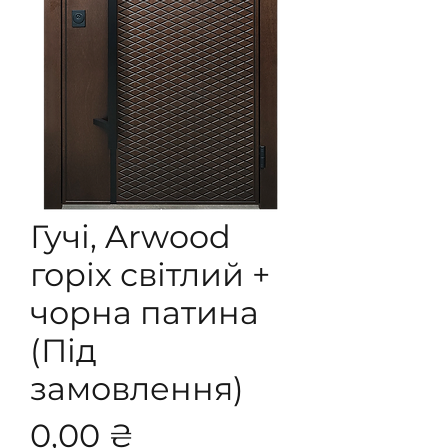
Гучі, Arwood
горіх світлий +
чорна патина
(Під
замовлення)
Ціна
0,00 ₴