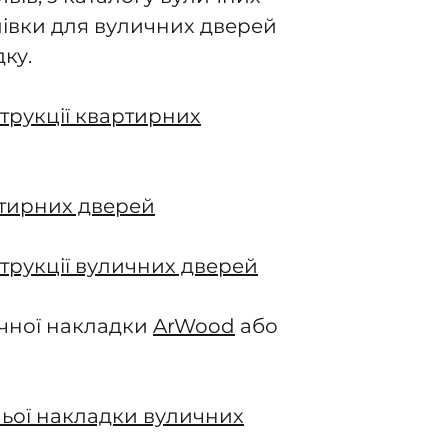
плівки для вуличних дверей
ку.
трукції квартирних
тирних дверей
трукції вуличних дверей
ичної накладки
ArWood
або
ьої накладки вуличних