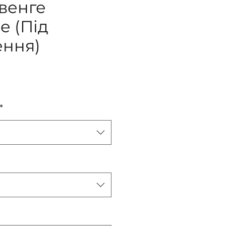
 венге
е (Під
ення)
іна
*