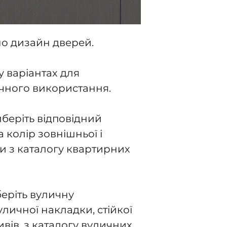
о дизайн дверей.
у варіантах для
чного використання.
беріть відповідний
а колір зовнішньої і
и з каталогу квартирних
еріть вуличну
уличної накладки, стійкої
вів, з каталогу вуличних