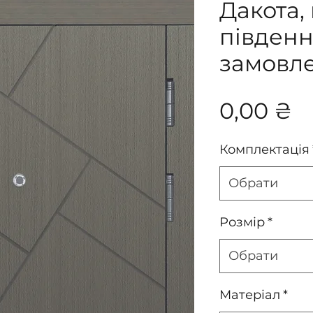
Дакота,
південн
замовл
Ц
0,00 ₴
Комплектація
Обрати
Розмір
*
Обрати
Матеріал
*