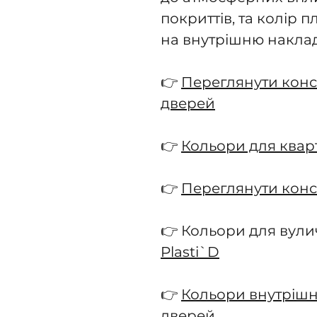
покриттів, та колір 
на внутрішню наклад
👉
Переглянути конс
дверей
👉
Кольори для квар
👉
Переглянути конс
👉 Кольори для вул
Plasti`D
👉
Кольори внутрішн
дверей