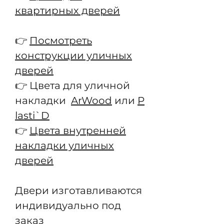
квартирных дверей
👉
Посмотреть
конструкции уличных
дверей
👉 Цвета для уличной
накладки
ArWood
или
P
lasti`D
👉
Цвета внутренней
накладки уличных
дверей
Двери изготавливаются
индивидуально под
заказ