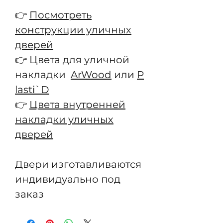
👉
Посмотреть
конструкции уличных
дверей
👉 Цвета для уличной
накладки
ArWood
или
P
lasti`D
👉
Цвета внутренней
накладки уличных
дверей
Двери изготавливаются
индивидуально под
заказ