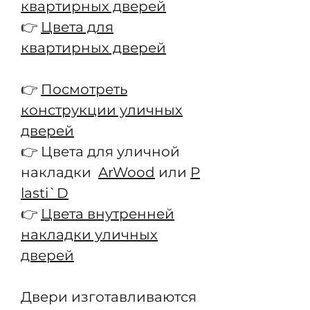
квартирных дверей
👉
Цвета для
квартирных дверей
👉
Посмотреть
конструкции уличных
дверей
👉 Цвета для уличной
накладки
ArWood
или
P
lasti`D
👉
Цвета внутренней
накладки уличных
дверей
Двери изготавливаются