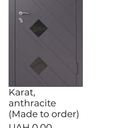
Karat,
anthracite
(Made to order)
Price
UAH 0.00