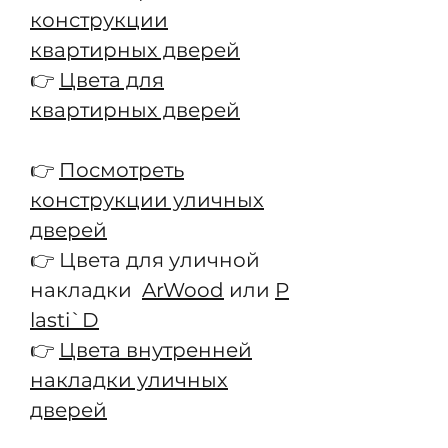
конструкции
квартирных дверей
👉
Цвета для
квартирных дверей
👉
Посмотреть
конструкции уличных
дверей
👉 Цвета для уличной
накладки
ArWood
или
P
lasti`D
👉
Цвета внутренней
накладки уличных
дверей