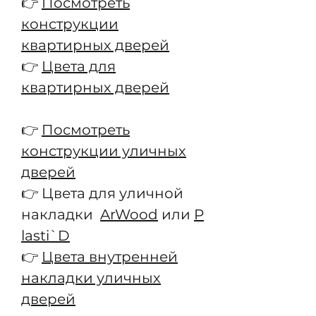
👉
Посмотреть
конструкции
квартирных дверей
👉
Цвета для
квартирных дверей
👉
Посмотреть
конструкции уличных
дверей
👉 Цвета для уличной
накладки
ArWood
или
P
lasti`D
👉
Цвета внутренней
накладки уличных
дверей