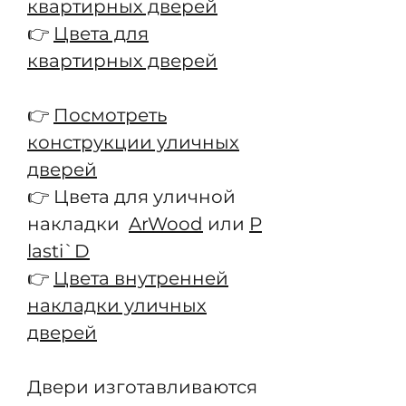
квартирных дверей
👉
Цвета для
квартирных дверей
👉
Посмотреть
конструкции уличных
дверей
👉 Цвета для уличной
накладки
ArWood
или
P
lasti`D
👉
Цвета внутренней
накладки уличных
дверей
Двери изготавливаются