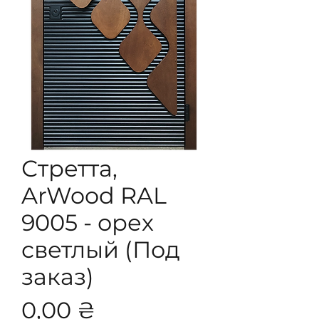
Стретта,
ArWood RAL
9005 - орех
светлый (Под
заказ)
Цена
0,00 ₴