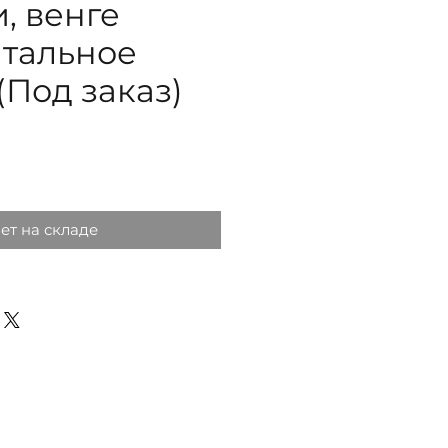
, венге
нтальное
(Под заказ)
ена
ет на складе