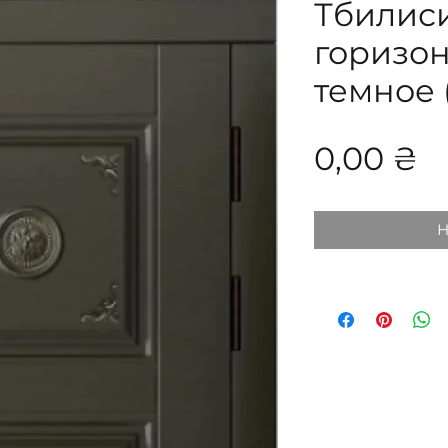
Тбилиси
горизо
темное 
Ц
0,00 ₴
Н