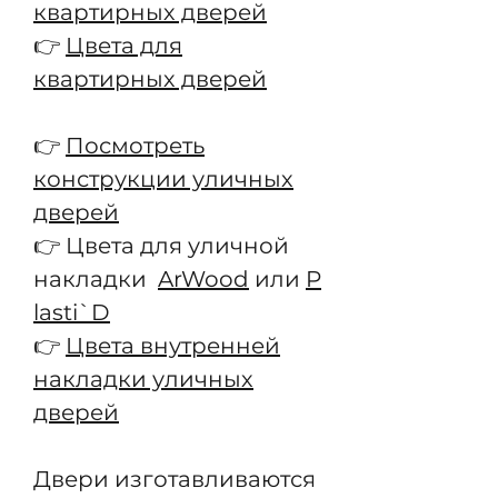
квартирных дверей
👉
Цвета для
квартирных дверей
👉
Посмотреть
конструкции уличных
дверей
👉 Цвета для уличной
накладки
ArWood
или
P
lasti`D
👉
Цвета внутренней
накладки уличных
дверей
Двери изготавливаются