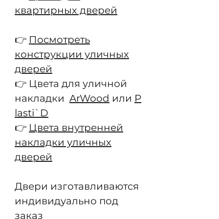
квартирных дверей
👉
Посмотреть
конструкции уличных
дверей
👉 Цвета для уличной
накладки
ArWood
или
P
lasti`D
👉
Цвета внутренней
накладки уличных
дверей
Двери изготавливаются
индивидуально под
заказ