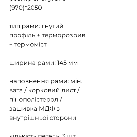
(970)*2050
тип рами: гнутий
профіль + терморозрив
+ термоміст
ширина рами: 145 мм
наповнення рами: мін.
вата / корковий лист /
пінополістерол /
зашивка МДФ з
внутрішньої сторони
кількість петель: 3 шт