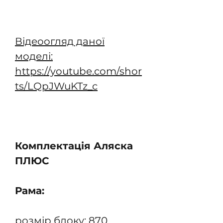
Додати у кошик
Відеоогляд даної
моделі:
https://youtube.com/shor
ts/LQpJWuKTz_c
Комплектація Аляска
ПЛЮС
Рама:
розмір блоку: 870