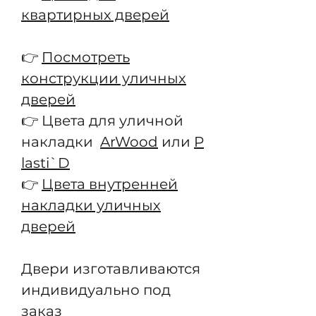
квартирных дверей
👉
Посмотреть
конструкции уличных
дверей
👉 Цвета для уличной
накладки
ArWood
или
P
lasti`D
👉
Цвета внутренней
накладки уличных
дверей
Двери изготавливаются
индивидуально под
заказ