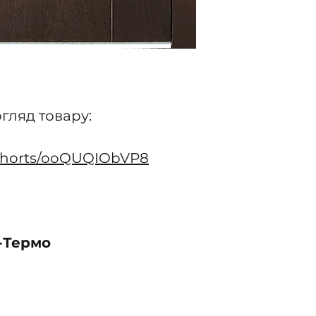
гляд товару:
/shorts/ooQUQIObVP8
-Термо