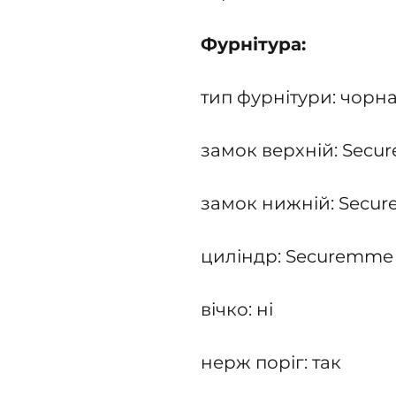
Фурнітура:
тип фурнітури: чорн
замок верхній: Secu
замок нижній: Secu
циліндр: Securemme
вічко: ні
нерж поріг: так