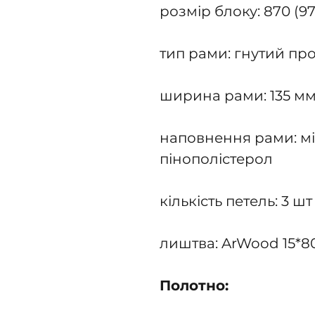
розмір блоку: 870 (9
тип рами: гнутий пр
ширина рами: 135 м
наповнення рами: мін
пінополістерол
кількість петель: 3 шт
лиштва: ArWood 15*8
Полотно: