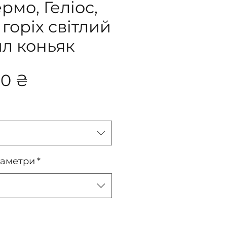
рмо, Геліос,
горіх світлий
ил коньяк
Ціна
00 ₴
раметри
*