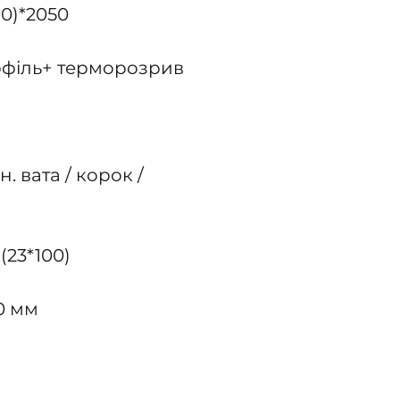
70)*2050
офіль+ терморозрив
м
. вата / корок /
 (23*100)
0 мм