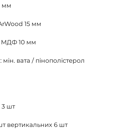
0 мм
ArWood 15 мм
: МДФ 10 мм
мін. вата / пінополістерол
 3 шт
шт вертикальних 6 шт