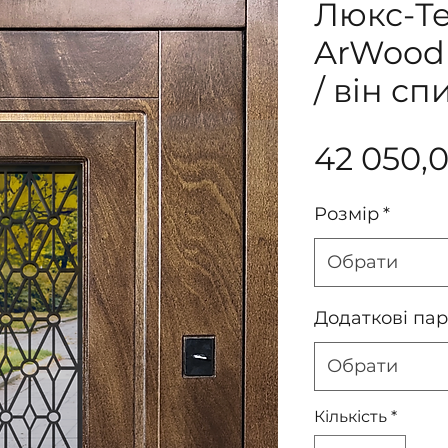
Люкс-Те
ArWood 
/ він сп
42 050,
Розмір
*
Обрати
Додаткові па
Обрати
Кількість
*