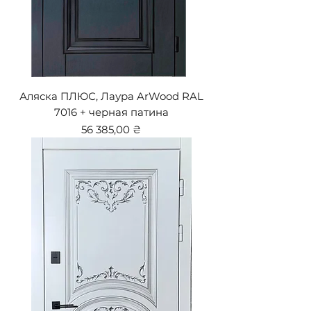
Аляска ПЛЮС, Лаура ArWood RAL
7016 + черная патина
Цена
56 385,00 ₴