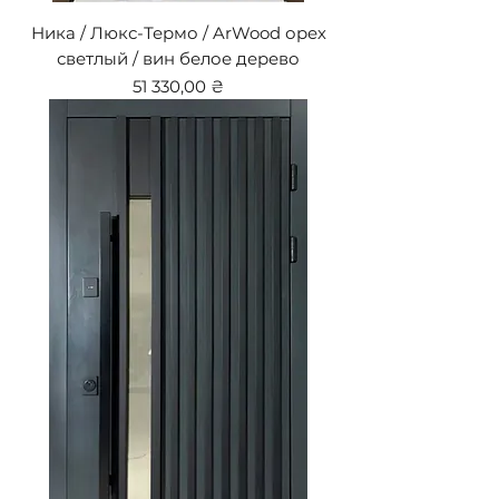
Ника / Люкс-Термо / ArWood орех
светлый / вин белое дерево
Цена
51 330,00 ₴