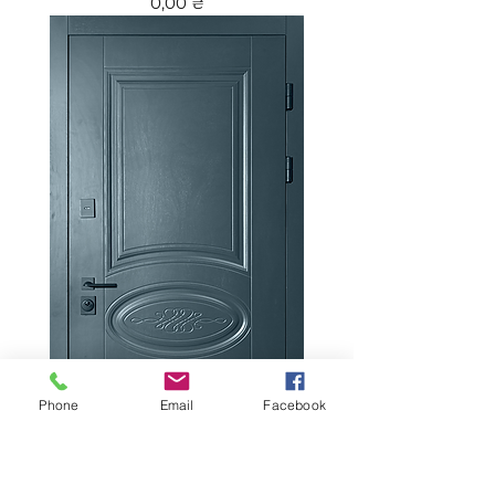
Цена
0,00 ₴
Phone
Email
Facebook