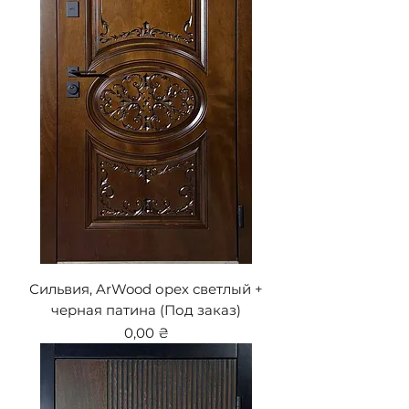
Сильвия, ArWood орех светлый +
черная патина (Под заказ)
Цена
0,00 ₴