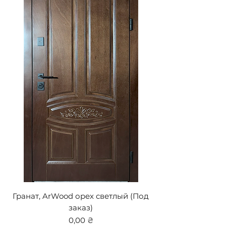
Гранат, ArWood орех светлый (Под
заказ)
Цена
0,00 ₴