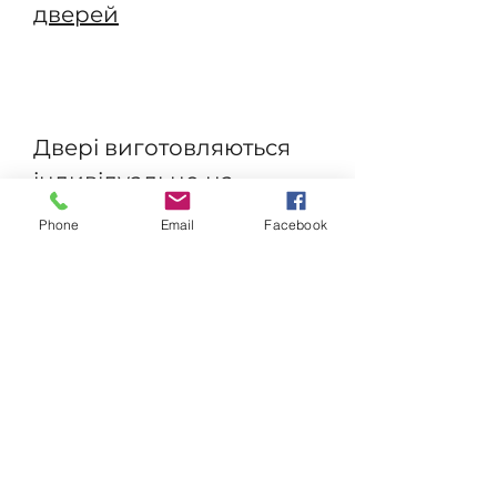
дверей
Двері виготовляються
індивідуально на
замовлення
Phone
Email
Facebook