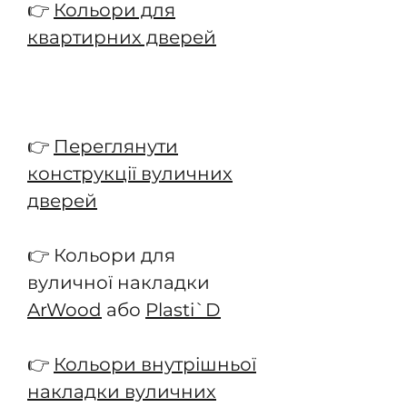
👉
Кольори для
квартирних дверей
👉
Переглянути
конструкції вуличних
дверей
👉 Кольори для
вуличної накладки
ArWood
або
Plasti`D
👉
Кольори внутрішньої
накладки вуличних