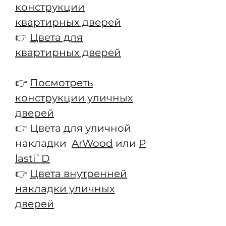
конструкции
квартирных дверей
👉
Цвета для
квартирных дверей
👉
Посмотреть
конструкции уличных
дверей
👉 Цвета для уличной
накладки
ArWood
или
P
lasti`D
👉
Цвета внутренней
накладки уличных
дверей