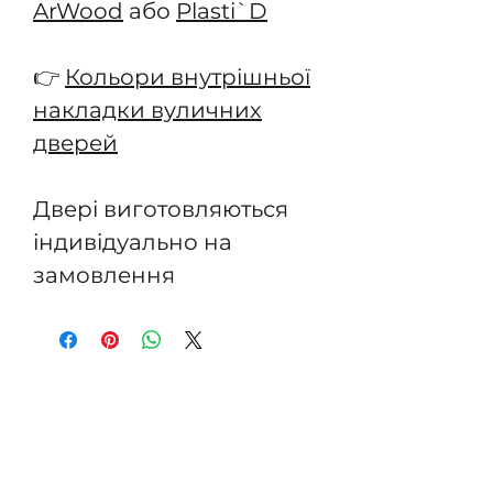
ArWood
або
Plasti`D
👉
Кольори внутрішньої
накладки вуличних
дверей
Двері виготовляються
індивідуально на
замовлення