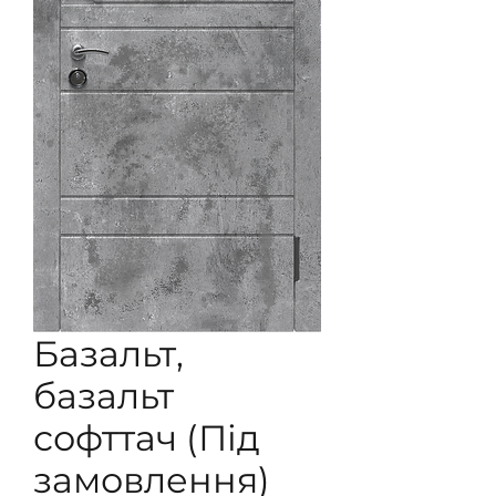
Базальт,
базальт
софттач (Під
замовлення)