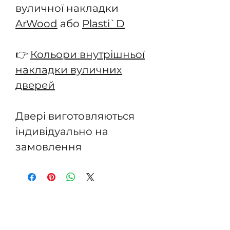
вуличної накладки
ArWood
або
Plasti`D
👉
Кольори внутрішньої
накладки вуличних
дверей
Двері виготовляються
індивідуально на
замовлення