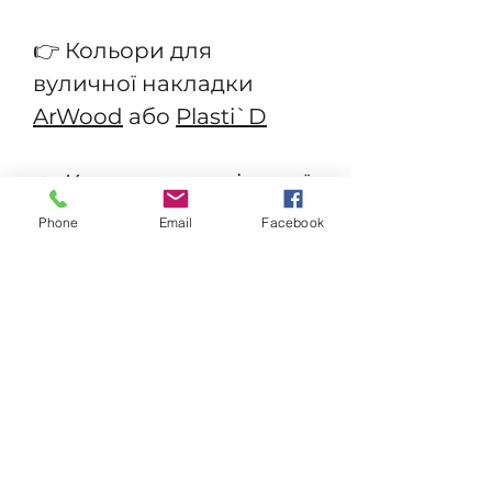
👉 Кольори для
вуличної накладки
ArWood
або
Plasti`D
👉
Кольори внутрішньої
накладки вуличних
Phone
Email
Facebook
дверей
Двері виготовляються
індивідуально на
замовлення