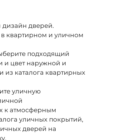
 дизайн дверей.
 в квартирном и уличном
выберите подходящий
и и цвет наружной и
и из каталога квартирных
ите уличную
уличной
х к атмосферным
алога уличных покрытий,
личных дверей на
у.