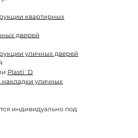
трукции квартирных
рных дверей
трукции уличных дверей
й
ли
Plasti`D
 накладки уличных
тся индивидуально под