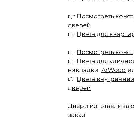
👉
Посмотреть конс
дверей
👉
Цвета для кварти
👉
Посмотреть конс
👉 Цвета для улично
накладки
ArWood
и
👉
Цвета внутренней
дверей
Двери изготавливаю
заказ