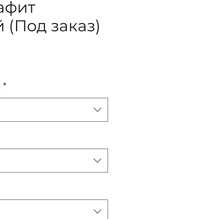
рафит
 (Под заказ)
ена
я
*