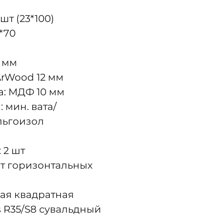
шт (23*100)
*70
5 мм
ArWood 12 мм
а: МДФ 10 мм
 мин. вата/
льгоизол
 2 шт
шт горизонтальных
ая квадратная
s R35/S8 сувальдный