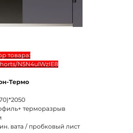
р товара:
shorts/N5N4ulWzIE8
он-Термо
70)*2050
рофиль+ терморазрыв
м
н. вата / пробковый лист