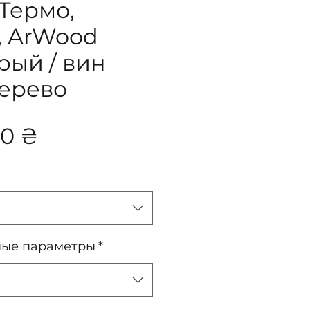
Термо,
, ArWood
рый / вин
дерево
Цена
00 ₴
ные параметры
*