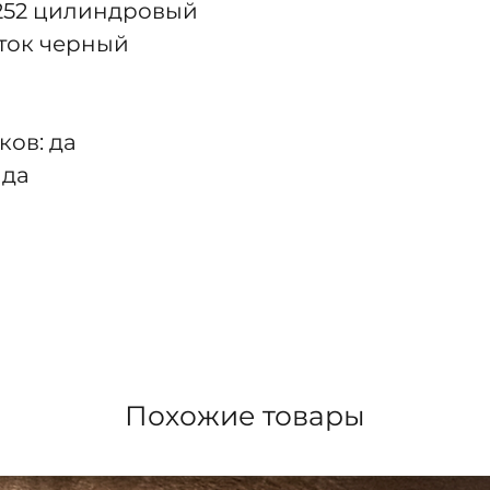
 252 цилиндровый
ток черный
ков: да
 да
Похожие товары