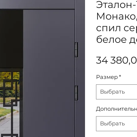
Эталон-
Монако
спил се
белое 
34 380,
Размер
*
Выбрать
Дополнитель
Выбрать