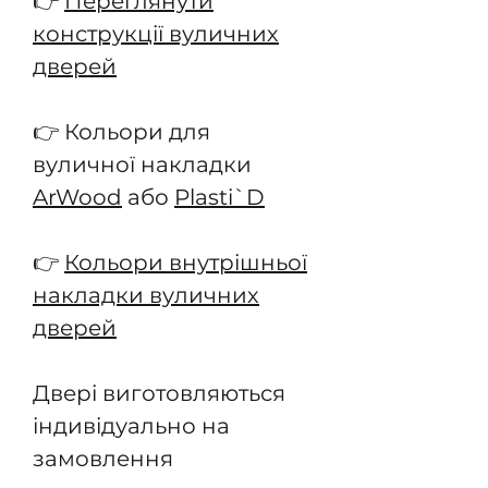
👉
Переглянути
конструкції вуличних
дверей
👉 Кольори для
вуличної накладки
ArWood
або
Plasti`D
👉
Кольори внутрішньої
накладки вуличних
дверей
Двері виготовляються
індивідуально на
замовлення