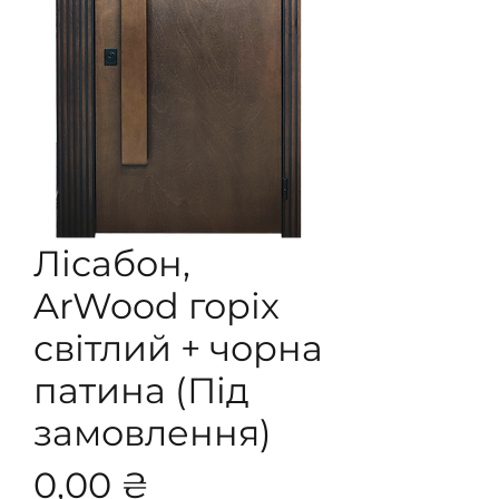
Лісабон,
ArWood горіх
світлий + чорна
патина (Під
замовлення)
Ціна
0,00 ₴