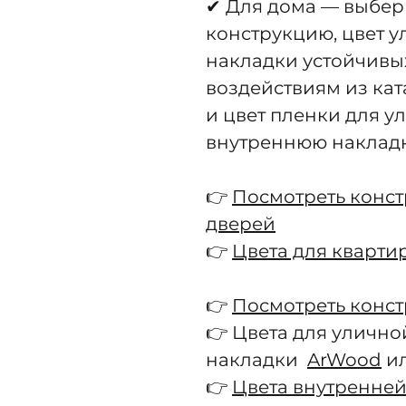
✔ Для дома — выбер
конструкцию, цвет 
накладки устойчивы
воздействиям из кат
и цвет пленки для у
внутреннюю накладк
👉
Посмотреть конс
дверей
👉
Цвета для кварти
👉
Посмотреть конс
👉 Цвета для улично
накладки
ArWood
и
👉
Цвета внутренней