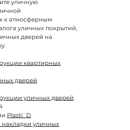
ите уличную
уличной
х к атмосферным
алога уличных покрытий,
личных дверей на
у.
трукции квартирных
рных дверей
трукции уличных дверей
й
ли
Plasti`D
 накладки уличных