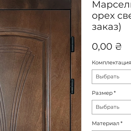
Марсел
орех св
заказ)
Ц
0,00 ₴
Комплектаци
Выбрать
Размер
*
Выбрать
Материал
*