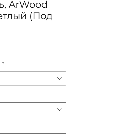
ь, ArWood
етлый (Под
ена
я
*