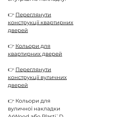
👉
Переглянути
конструкції квартирних
дверей
👉
Кольори для
квартирних дверей
👉
Переглянути
конструкції вуличних
дверей
👉 Кольори для
вуличної накладки
ArWood
або
Plasti`D