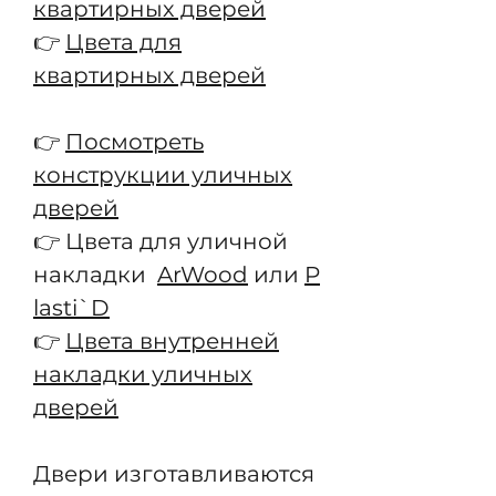
квартирных дверей
👉
Цвета для
квартирных дверей
👉
Посмотреть
конструкции уличных
дверей
👉 Цвета для уличной
накладки
ArWood
или
P
lasti`D
👉
Цвета внутренней
накладки уличных
дверей
Двери изготавливаются