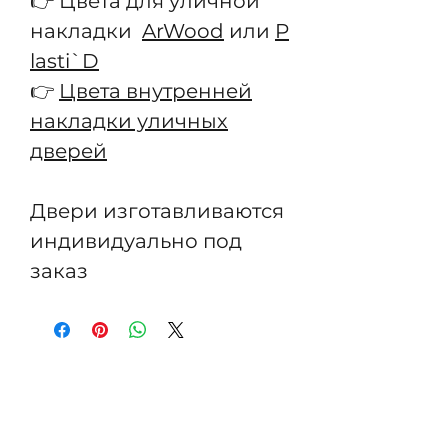
👉 Цвета для уличной
накладки
ArWood
или
P
lasti`D
👉
Цвета внутренней
накладки уличных
дверей
Двери изготавливаются
индивидуально под
заказ