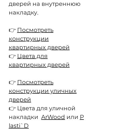
дверей на внутреннюю
накладку.
👉
Посмотреть
конструкции
квартирных дверей
👉
Цвета для
квартирных дверей
👉
Посмотреть
конструкции уличных
дверей
👉 Цвета для уличной
накладки
ArWood
или
P
lasti`D