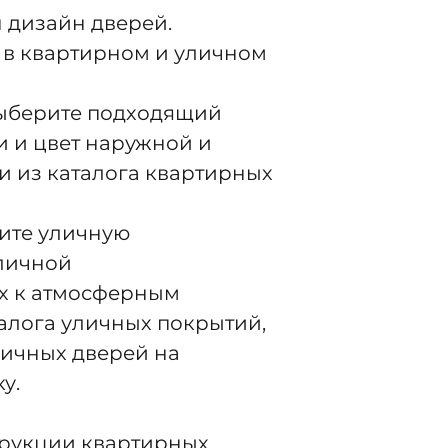
 дизайн дверей.
 в квартирном и уличном
выберите подходящий
и и цвет наружной и
и из каталога квартирных
ите уличную
уличной
х к атмосферным
алога уличных покрытий,
личных дверей на
у.
трукции квартирных