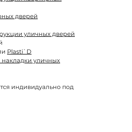
рных дверей
трукции уличных дверей
й
ли
Plasti`D
 накладки уличных
тся индивидуально под