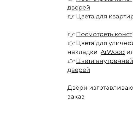
дверей
👉
Цвета для кварти
👉
Посмотреть конс
👉 Цвета для улично
накладки
ArWood
и
👉
Цвета внутренней
дверей
Двери изготавливаю
заказ