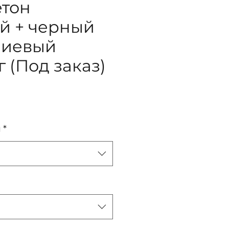
етон
й + черный
иевый
 (Под заказ)
ена
я
*