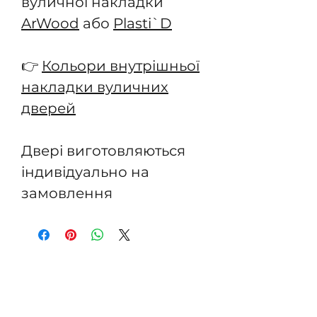
вуличної накладки
ArWood
або
Plasti`D
👉
Кольори внутрішньої
накладки вуличних
дверей
Двері виготовляються
індивідуально на
замовлення