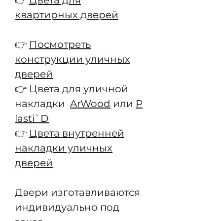
👉
Цвета для
квартирных дверей
👉
Посмотреть
конструкции уличных
дверей
👉 Цвета для уличной
накладки
ArWood
или
P
lasti`D
👉
Цвета внутренней
накладки уличных
дверей
Двери изготавливаются
индивидуально под