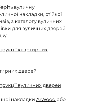
еріть вуличну
уличної накладки, стійкої
вів, з каталогу вуличних
плівки для вуличних дверей
ку.
трукції квартирних
тирних дверей
трукції вуличних дверей
ичної накладки
ArWood
або