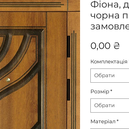
Фіона, 
чорна п
замовл
Ц
0,00 ₴
Комплектація
Обрати
Розмір
*
Обрати
Матеріал
*