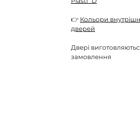
Plasti`D
👉
Кольори внутрішн
дверей
Двері виготовляютьс
замовлення