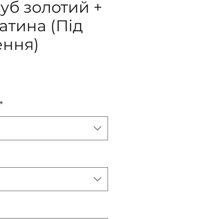
дуб золотий +
атина (Під
ення)
іна
*